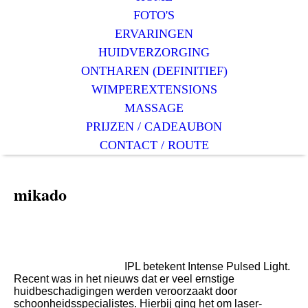
FOTO'S
ERVARINGEN
HUIDVERZORGING
ONTHAREN (DEFINITIEF)
WIMPEREXTENSIONS
MASSAGE
PRIJZEN / CADEAUBON
CONTACT / ROUTE
mikado
0344-630517
Definitief ontharen met lichtflits (IPL)
Dit is dus géén laser.
IPL betekent Intense Pulsed Light.
Recent was in het nieuws dat er veel ernstige
huidbeschadigingen werden veroorzaakt door
schoonheidsspecialistes. Hierbij ging het om laser-