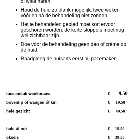
of witte haren.
Houd de huid zo blank mogelijk; twee weken
vóór en ná de behandeling niet zonnen.
Het te behandelen gebied moet kort ervoor
geschoren worden; de korte stoppels moet nog
wel zichtbaar zijn.
Doe vóór de behandeling geen deo of crème op
de huid.
Raadpleeg de huisarts eerst bij pacemaker
.
Gezicht
9.50
tussenstuk
wenkbrauw
€
bovenlip óf wangen óf kin
€
19.50
hele gezicht
€
49.50
Bovenlichaam
hals óf nek
€
19.50
oksels
€
39.50