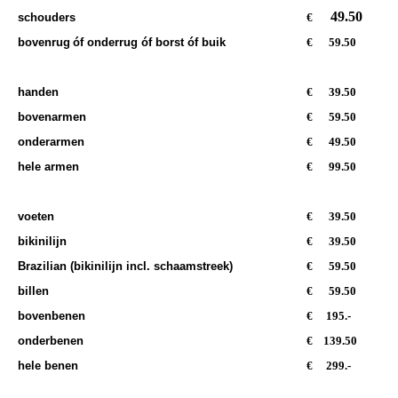
49.50
schouders
€
bovenrug
óf onderrug óf borst óf buik
€
59.50
Hand & arm
handen
€
39.50
bovenarmen
€
59.50
onderarmen
€
49.50
hele armen
€
99.50
Bikinilijn & benen
voeten
€
39.50
bikinilijn
€
39.50
Brazilian (bikinilijn incl. schaamstreek)
€
59.50
billen
€
59.50
bovenbenen
€
195.-
onderbenen
€
139.50
hele benen
€
299.-