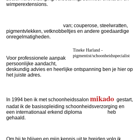
wimperextensions.
Litteken-loos verwijderen
van; couperose, steelwratten,
pigmentvlekken, vetknobbeltjes en andere goedaardige
onregelmatigheden.
Tineke Harland -
pigmentist/schoonheidsspecialist
Voor professionele aanpak
persoonlijke aandacht,
deskundig advies en heerlijke ontspanning ben je hier op
het juiste adres.
mikado
In 1994 ben ik met schoonheidssalon
gestart,
nadat ik de basisopleiding schoonheidsverzorging en
een internationaal erkend diplom
a
CIDESCO
heb
gehaald.
Om bij te blijven en mijn kennis uit te breiden volg ik