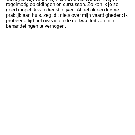
regelmatig opleidingen en cursussen. Zo kan ik je zo
goed mogelijk van dienst blijven. Al heb ik een kleine
praktijk aan huis, zegt dit niets over mijn vaardigheden; ik
probeer altijd het niveau en de de kwaliteit van mijn
behandelingen te verhogen.
In mijn praktijk werk ik vooral probleemoplossend en
huidverbeterend met zo veel mogelijk natuurlijke
producten.