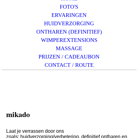
FOTO'S
ERVARINGEN
HUIDVERZORGING
ONTHAREN (DEFINITIEF)
WIMPEREXTENSIONS
MASSAGE
PRIJZEN / CADEAUBON
CONTACT / ROUTE
mikado
0344-630517
Laat je ver
rass
en door ons
ruime aanbod
behandelingen
zoals: huidverzorging/verbetering, definitief ontharen en